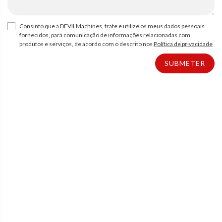
Consinto que a DEVILMachines, trate e utilize os meus dados pessoais
fornecidos, para comunicação de informações relacionadas com
produtos e serviços, de acordo com o descrito nos
Política de privacidade
SUBMETER