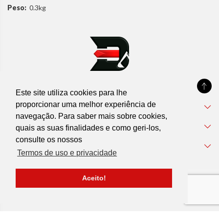
Peso:
0.3kg
Este site utiliza cookies para lhe
proporcionar uma melhor experiência de
DEVIL'MACHINES
navegação. Para saber mais sobre cookies,
Informações
quais as suas finalidades e como geri-los,
consulte os nossos
Apoio ao Cliente
Termos de uso e privacidade
Aceito!
© 2026 DevilMachines |
Todos os direitos reservados