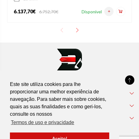
6.137,70€
Disponível
6.752,70€
Este site utiliza cookies para lhe
proporcionar uma melhor experiência de
DEVIL'MACHINES
navegação. Para saber mais sobre cookies,
Informações
quais as suas finalidades e como geri-los,
consulte os nossos
Apoio ao Cliente
Termos de uso e privacidade
Aceito!