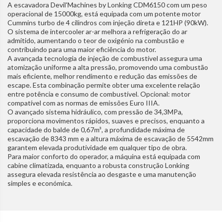
A escavadora Devil'Machines by Lonking CDM6150 com um peso
operacional de 15000kg, está equipada com um potente motor
Cummins turbo de 4 cilindros com injeção direta e 121HP (90kW).
O sistema de intercooler ar-ar melhora a refrigeração do ar
admitido, aumentando o teor de oxigénio na combustão e
contribuindo para uma maior eficiência do motor.
A avançada tecnologia de injeção de combustível assegura uma
atomização uniforme a alta pressão, promovendo uma combustão
mais eficiente, melhor rendimento e redução das emissões de
escape. Esta combinação permite obter uma excelente relação
entre potência e consumo de combustível. Opcional: motor
compatível com as normas de emissões Euro IIIA.
O avançado sistema hidráulico, com pressão de 34,3MPa,
proporciona movimentos rápidos, suaves e precisos, enquanto a
capacidade do balde de 0,67m³, a profundidade máxima de
escavação de 8343 mm e a altura máxima de escavação de 5542mm
garantem elevada produtividade em qualquer tipo de obra.
Para maior conforto do operador, a máquina está equipada com
cabine climatizada, enquanto a robusta construção Lonking
assegura elevada resistência ao desgaste e uma manutenção
simples e económica.