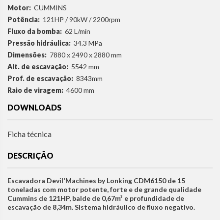
Motor:
CUMMINS
Potência:
121HP / 90kW / 2200rpm
Fluxo da bomba:
62 L/min
Pressão hidráulica:
34.3 MPa
Dimensões:
7880 x 2490 x 2880 mm
Alt. de escavação:
5542 mm
Prof. de escavação:
8343mm
Raio de viragem:
4600 mm
DOWNLOADS
Ficha técnica
DESCRIÇÃO
Escavadora Devil'Machines by Lonking CDM6150 de 15
toneladas com motor potente, forte e de grande qualidade
Cummins de 121HP, balde de 0,67m³ e profundidade de
escavação de 8,34m. Sistema hidráulico de fluxo negativo.