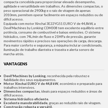
compacta concebida para proporcionar elevado desempenho,
agilidade e versatilidade em trabalhos. As dimensões compactas, o
peso operacional de 2900kg e o raio de viragem de apenas
2010mm, permitem operar facilmente em espaços reduzidos ou de
difícil acesso.
Equipada com motor Xinchai 3E22YG51 EURO V de 44,8kW, a
Devil'Machines by Lonking CDM308 tem excelente equilíbrio entre
potência, consumo de combustível e baixas emissões. O sistema
hidráulico, com 74L/min de fluxo e 21MPa de pressão, garante
movimentos rápidos e precisos nas operações de carga, descarga.
Para maior conforto e segurança, a máquina inclui ar condicionado,
iluminação de trabalho dianteira e traseira e alerta sonoro de
marcha-atrás.
VANTAGENS
Devil'Machines by Lonking
, reconhecida pela robustez e
fiabilidade dos seus equipamentos.
Motor Xinchai EURO V de 44,8 kW
, económico e preparado para
trabalhos intensivos.
Dimensões compactas
, ideais para espaços reduzidos e áreas de
difícil acesso.
Sistema hidráulico eficiente
.
Excelente manobrabilidade
, graças ao reduzido raio de viragem.
Construção robusta e versátil
.