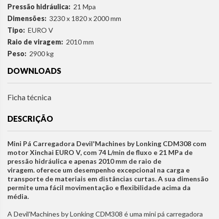
Pressão hidráulica:
21 Mpa
Dimensões:
3230 x 1820 x 2000 mm
Tipo:
EURO V
Raio de viragem:
2010 mm
Peso:
2900 kg
DOWNLOADS
Ficha técnica
DESCRIÇÃO
Mini Pá Carregadora Devil'Machines by Lonking CDM308 com
motor Xinchai EURO V, com 74 L/min de fluxo e 21 MPa de
pressão hidráulica e apenas 2010 mm de raio de
viragem. oferece um desempenho excepcional na carga e
transporte de materiais em distâncias curtas. A sua dimensão
permite uma fácil movimentação e flexibilidade acima da
média.
A Devil'Machines by Lonking CDM308 é uma mini pá carregadora