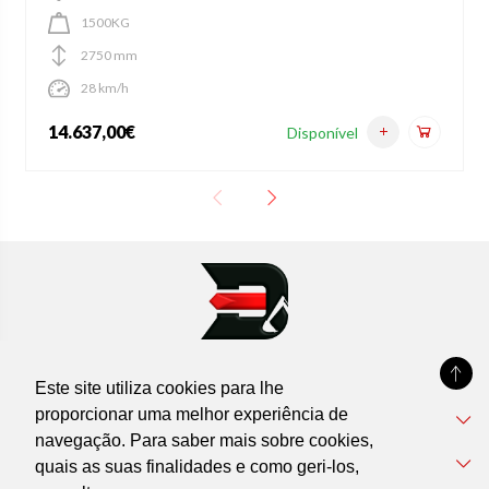
1500KG
2750 mm
28 km/h
14.637,00€
Disponível
Este site utiliza cookies para lhe
proporcionar uma melhor experiência de
DEVIL'MACHINES
navegação. Para saber mais sobre cookies,
Informações
quais as suas finalidades e como geri-los,