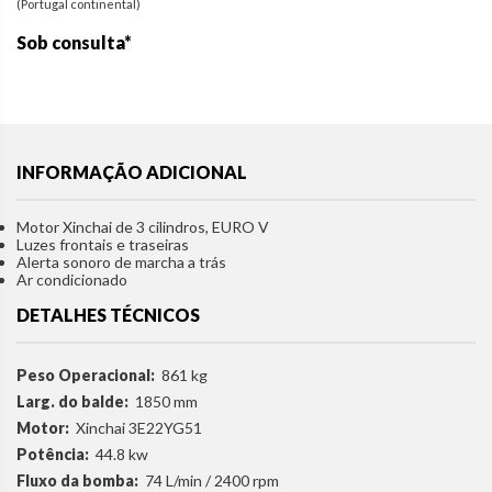
(Portugal continental)
Sob consulta*
INFORMAÇÃO ADICIONAL
Motor Xinchai de 3 cilindros, EURO V
Luzes frontais e traseiras
Alerta sonoro de marcha a trás
Ar condicionado
DETALHES TÉCNICOS
Peso Operacional:
861 kg
Larg. do balde:
1850 mm
Motor:
Xinchai 3E22YG51
Potência:
44.8 kw
Fluxo da bomba:
74 L/min / 2400 rpm